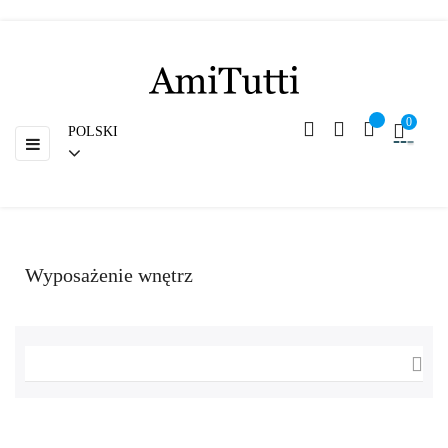
Powrót
0
POLSKI
Toggle
☰
navigation
Wyposażenie wnętrz
