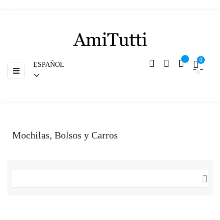
Regreso
0
ESPAÑOL
Navegación
☰
de
palanca
Mochilas, Bolsos y Carros
